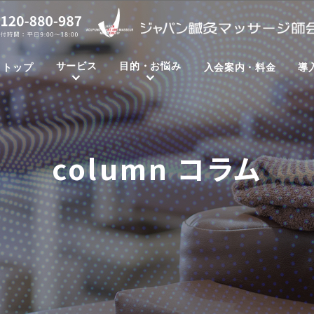
サービス
目的・お悩み
トップ
入会案内・料金
導
column
コラム