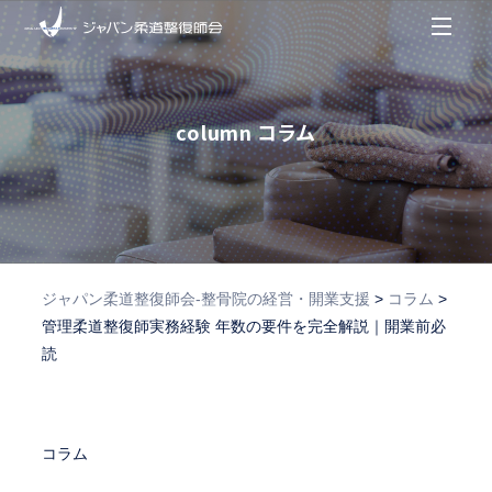
column
コラム
ジャパン柔道整復師会‐整骨院の経営・開業支援
>
コラム
>
管理柔道整復師実務経験 年数の要件を完全解説｜開業前必
読
コラム