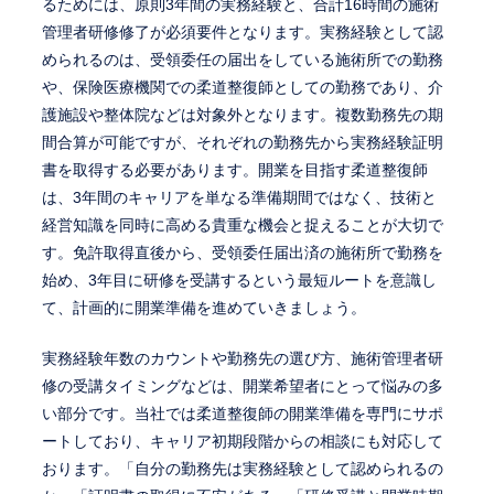
るためには、原則3年間の実務経験と、合計16時間の施術
管理者研修修了が必須要件となります。実務経験として認
められるのは、受領委任の届出をしている施術所での勤務
や、保険医療機関での柔道整復師としての勤務であり、介
護施設や整体院などは対象外となります。複数勤務先の期
間合算が可能ですが、それぞれの勤務先から実務経験証明
書を取得する必要があります。開業を目指す柔道整復師
は、3年間のキャリアを単なる準備期間ではなく、技術と
経営知識を同時に高める貴重な機会と捉えることが大切で
す。免許取得直後から、受領委任届出済の施術所で勤務を
始め、3年目に研修を受講するという最短ルートを意識し
て、計画的に開業準備を進めていきましょう。
実務経験年数のカウントや勤務先の選び方、施術管理者研
修の受講タイミングなどは、開業希望者にとって悩みの多
い部分です。当社では柔道整復師の開業準備を専門にサポ
ートしており、キャリア初期段階からの相談にも対応して
おります。「自分の勤務先は実務経験として認められるの