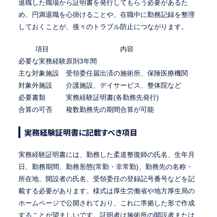
退職した職場から証明書を発行してもらう必要があるた
め、円満退職を心掛けることや、在職中に勤務記録を整理
しておくことが、後々のトラブル防止につながります。
項目
内容
必要な実務経験
原則3年間
主な対象施設
受領委任届出済の施術所、保険医療機関
対象外施設
介護施設、デイサービス、整体院など
必要書類
実務経験証明書(各勤務先発行)
合算の可否
複数勤務先の期間合算が可能
実務経験証明書に記載すべき項目
実務経験証明書には、勤務した柔道整復師の氏名、生年月
日、勤務期間、勤務形態(常勤・非常勤)、勤務先の名称・
所在地、開設者の氏名、受領委任の登録記号番号などを記
載する必要があります。様式は厚生労働省や地方厚生局の
ホームページで公開されており、これに準拠した形で作成
することが望ましいです。証明者は施術所の開設者または